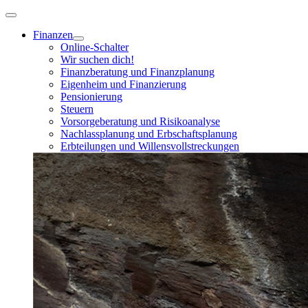
Finanzen
Online-Schalter
Wir suchen dich!
Finanzberatung und Finanzplanung
Eigenheim und Finanzierung
Pensionierung
Steuern
Vorsorgeberatung und Risikoanalyse
Nachlassplanung und Erbschaftsplanung
Erbteilungen und Willensvollstreckungen